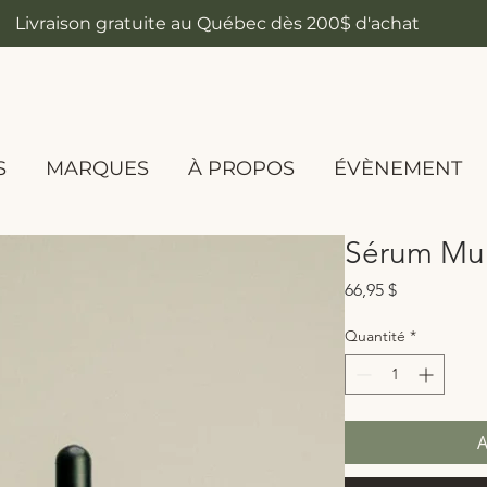
Livraison gratuite au Québec dès 200$ d'achat
S
MARQUES
À PROPOS
ÉVÈNEMENT
Sérum Mul
Prix
66,95 $
Quantité
*
A