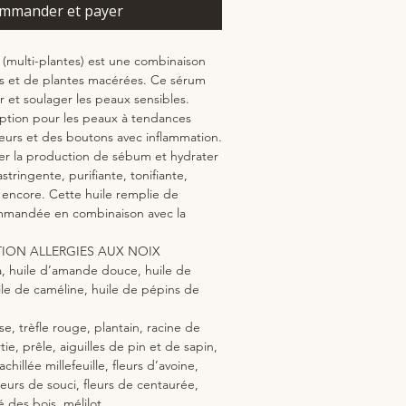
mmander et payer
(multi-plantes) est une combinaison
es et de plantes macérées. Ce sérum
r et soulager les peaux sensibles.
ption pour les peaux à tendances
eurs et des boutons avec inflammation.
liser la production de sébum et hydrater
stringente, purifiante, tonifiante,
 encore. Cette huile remplie de
mmandée en combinaison avec la
NTION ALLERGIES AUX NOIX
a, huile d’amande douce, huile de
ile de caméline, huile de pépins de
se, trèfle rouge, plantain, racine de
ortie, prêle, aiguilles de pin et de sapin,
chillée millefeuille, fleurs d’avoine,
leurs de souci, fleurs de centaurée,
é des bois, mélilot