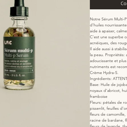
Co
Notre Sérum Multi-P 
d'huiles nourrissant
aide à apaiser, calme
C'est une superbe o
acnéiques, des roug
Il aide aussi à stabi
la peau. Propriétés: a
adoucissante et plus
nutriments est reco
Crème Hydra-S.
Ingrédients: ATTE
Base: Huile de jojob
noyaux d’abricot, hu
framboise
Fleurs: pétales de ro
pissenlit, feuilles d’
fleurs de camomille, a
racine de bardane, f
fleurs de lavande, th