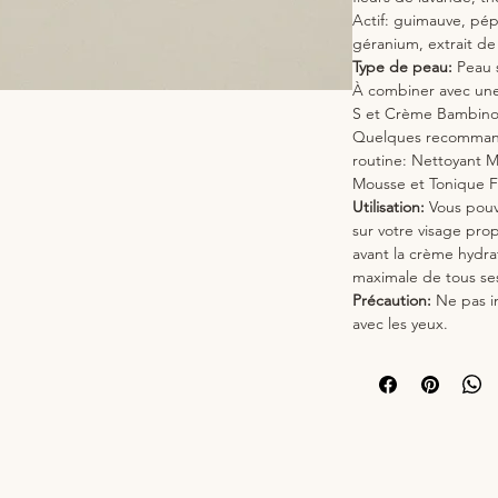
Actif: guimauve, pépi
géranium, extrait d
Type de peau:
Peau 
À combiner avec un
S et Crème Bambin
Quelques recommand
routine: Nettoyant M
Mousse et Tonique F
Utilisation:
Vous pouve
sur votre visage prop
avant la crème hydrat
maximale de tous ses
Précaution:
Ne pas i
avec les yeux.