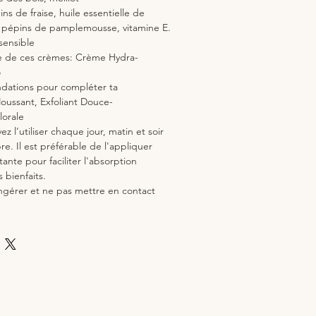
ns de fraise, huile essentielle de
e pépins de pamplemousse, vitamine E.
sensible
e de ces crèmes: Crème Hydra-
o
ations pour compléter ta
oussant, Exfoliant Douce-
lorale
z l’utiliser chaque jour, matin et soir
re. Il est préférable de l'appliquer
ante pour faciliter l'absorption
 bienfaits.
ngérer et ne pas mettre en contact