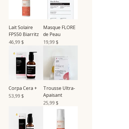
Lait Solaire
Masque FLORE
FPS50 Biarritz
de Peau
Prix
Prix
46,99 $
19,99 $
Corpa Cera +
Trousse Ultra-
Apaisant
Prix
53,99 $
Prix
25,99 $