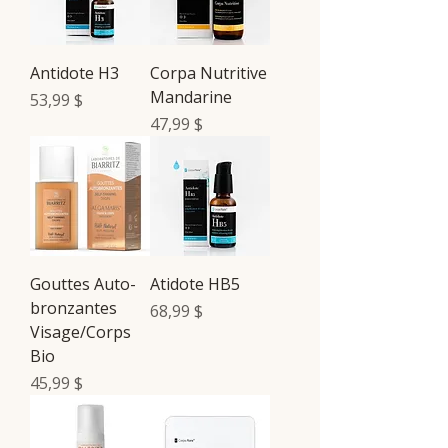
Antidote H3
Corpa Nutritive
Mandarine
Prix
53,99 $
Prix
47,99 $
Gouttes Auto-
Atidote HB5
bronzantes
Prix
68,99 $
Visage/Corps
Bio
Prix
45,99 $