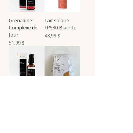
Grenadine -
Lait solaire
Complexe de
FPS30 Biarritz
Jour
Prix
43,99 $
Prix
51,99 $
Éclat Citrouille -
Trousse Vitalité
Complexe Nuit
Prix
25,99 $
Prix
51,99 $