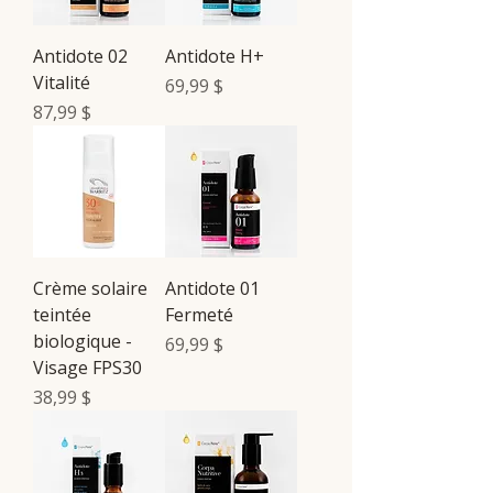
Antidote 02
Antidote H+
Vitalité
Prix
69,99 $
Prix
87,99 $
Crème solaire
Antidote 01
teintée
Fermeté
biologique -
Prix
69,99 $
Visage FPS30
Prix
38,99 $