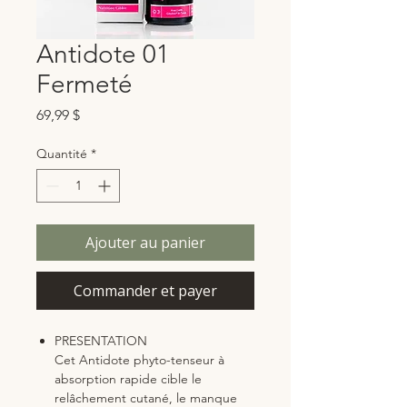
Antidote 01
Fermeté
Prix
69,99 $
Quantité
*
Ajouter au panier
Commander et payer
PRESENTATION
Cet Antidote phyto-tenseur à
absorption rapide cible le
relâchement cutané, le manque