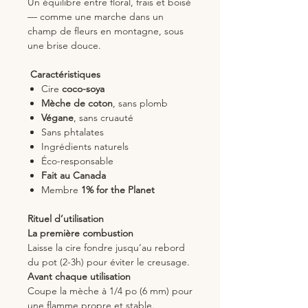
Un équilibre entre floral, frais et boisé
— comme une marche dans un
champ de fleurs en montagne, sous
une brise douce.
Caractéristiques
Cire
coco-soya
Mèche de coton
, sans plomb
Végane
, sans cruauté
Sans phtalates
Ingrédients naturels
Éco-responsable
Fait au Canada
Membre
1% for the Planet
Rituel d’utilisation
La première combustion
Laisse la cire fondre jusqu’au rebord
du pot (2-3h) pour éviter le creusage.
Avant chaque utilisation
Coupe la mèche à 1/4 po (6 mm) pour
une flamme propre et stable.