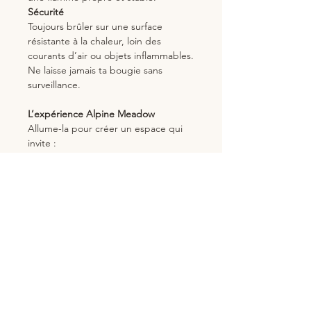
Sécurité
Toujours brûler sur une surface
résistante à la chaleur, loin des
courants d’air ou objets inflammables.
Ne laisse jamais ta bougie sans
surveillance.
L’expérience Alpine Meadow
Allume-la pour créer un espace qui
invite :
la relaxation
la clarté
la douceur
l’harmonie
Un rituel pour apaiser le mental,
ouvrir le cœur et te transporter dans
un pré alpin rempli de lumière et de
fleurs sauvages.
Alpine Meadow : ton oasis de calme,
directement à la maison.