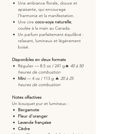
Une ambiance florale, douce et
apaisante, qui encourage
l’harmonie et la manifestation.
Une cire
coco-soya naturelle
,
coulée à la main au Canada.
Un parfum parfaitement équilibré :
relaxant, lumineux et légèrement
boisé.
Disponibles en deux formats
Régulier
— 8.5 oz / 241 g🔥
40 à 50
heures de combustion
Mini
— 4 oz / 113 g 🔥
20 à 25
heures de combustion
Notes olfactives
Un bouquet pur et lumineux :
Bergamote
Fleur d’oranger
Lavande française
Cèdre