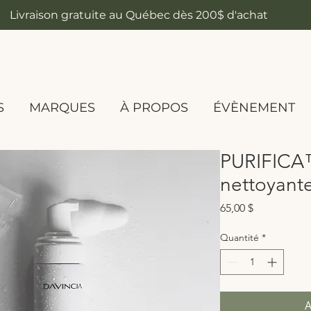
Livraison gratuite au Québec dès 200$ d'achat
S
MARQUES
À PROPOS
ÉVÈNEMENT
PURIFICA
nettoyante
Prix
65,00 $
Quantité
*
A