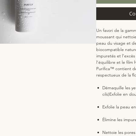
Co
Un favori de la gamm
moussant qui nettoie
peau du visage et de
biocompatible naturel
impuretés et l’excè
l’équilibre et le fil
Purifica™ contient d
respectueux de la fl
Démaquille les yeu
cils)Exfolie en d
Exfolie la peau e
Élimine les impur
Nettoie les pore