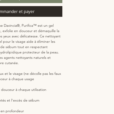
mmander et payer
e Davincia®, Purifica™ est un gel
, exfolie en douceur et démaquille la
s yeux avec délicatesse. Ce nettoyant
 pour le visage aide à éliminer les
s de sébum tout en respectant
m hydrolipidique protecteur de la peau.
es agents nettoyants naturels et
ore cutanée.
x et le visage (ne décolle pas les faux
ouceur à chaque usage
n douceur à chaque utilisation
etés et l’excès de sébum
s en profondeur