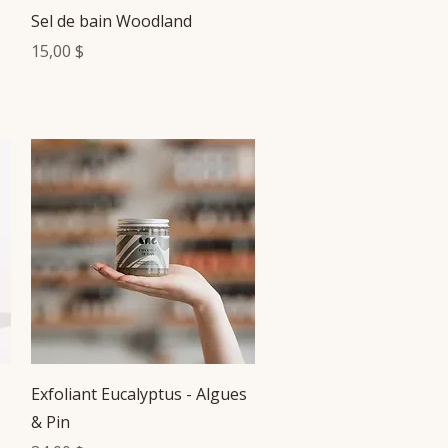
Aperçu rapide
Sel de bain Woodland
Prix
15,00 $
Aperçu rapide
Exfoliant Eucalyptus - Algues
& Pin