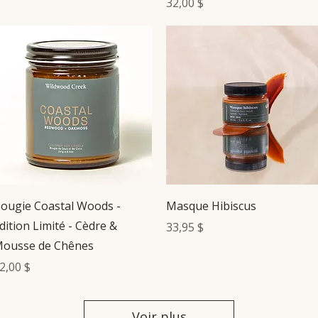
Prix
32,00 $
Aperçu rapide
Aperçu rapide
ougie Coastal Woods -
Masque Hibiscus
dition Limité - Cèdre &
Prix
33,95 $
ousse de Chênes
rix
2,00 $
Voir plus