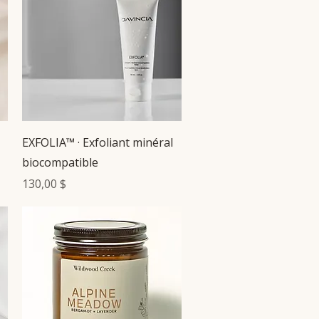
Aperçu rapide
EXFOLIA™ · Exfoliant minéral
biocompatible
Prix
130,00 $