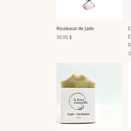
Aperçu rapide
Rouleaux de Jade
C
C
Prix
30,00 $
S
P
3