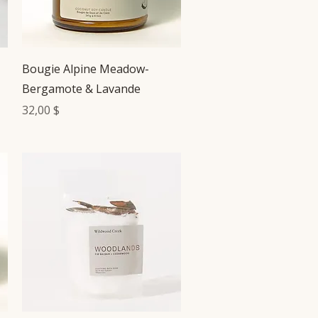
Aperçu rapide
Bougie Alpine Meadow-
Bergamote & Lavande
Prix
32,00 $