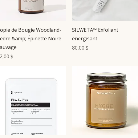
Aperçu rapide
Aperçu rapide
opie de Bougie Woodland-
SILWETA™ Exfoliant
èdre &amp; Épinette Noire
énergisant
auvage
Prix
80,00 $
rix
2,00 $