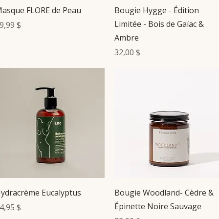
Aperçu rapide
Aperçu rapide
asque FLORE de Peau
Bougie Hygge - Édition
Limitée - Bois de Gaïac &
rix
9,99 $
Ambre
Prix
32,00 $
Aperçu rapide
Aperçu rapide
ydracrème Eucalyptus
Bougie Woodland- Cèdre &
Épinette Noire Sauvage
rix
4,95 $