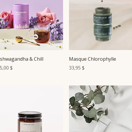
Aperçu rapide
Aperçu rapide
shwagandha & Chill
Masque Chlorophylle
rix
Prix
5,00 $
33,95 $