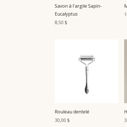
Aperçu rapide
Savon à l'argile Sapin-
M
Eucalyptus
P
1
Prix
8,50 $
Aperçu rapide
Rouleau dentelé
H
Prix
P
30,00 $
3