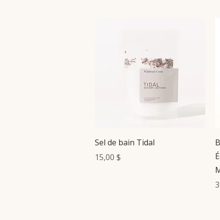
Aperçu rapide
Sel de bain Tidal
B
É
Prix
15,00 $
M
P
3