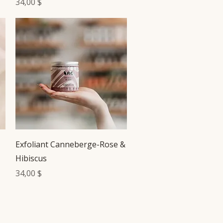
Prix
34,00 $
Aperçu rapide
Exfoliant Canneberge-Rose &
Hibiscus
Prix
34,00 $